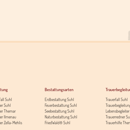
ttung
Bestattungsarten
Trauerbegleitu
all Suhl
Erdbestattung Suhl
Trauerfall Suhl
ter Suhl
Feuerbestattung Suhl
Trauerbegleitun
ter Themar
Seebestattung Suhl
Lebensbegleiter
ter Ilmenau
Naturbestattung Suhl
Trauerredner Su
er Zella-Mehlis
FriedWald® Suhl
Trauerhilfe The