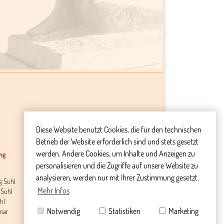
Diese Website benutzt Cookies, die für den technischen
Betrieb der Website erforderlich sind und stets gesetzt
werden. Andere Cookies, um Inhalte und Anzeigen zu
ng
Vorsorge
personalisieren und die Zugriffe auf unsere Website zu
Bestattungsvorsorge
analysieren, werden nur mit Ihrer Zustimmung gesetzt.
g Suhl
Infomaterial Bestattung
Mehr Infos
 Suhl
Unterlagen Trauerfall
hl
Sterbegeldversicherung
Notwendig
Statistiken
Marketing
mar
Bestattungskosten