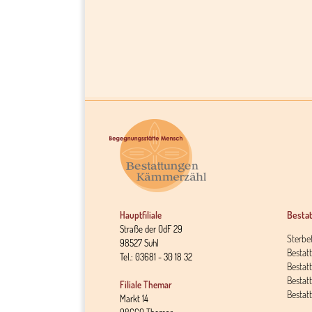
Besta
Hauptfiliale
Straße der OdF 29
Sterbef
98527 Suhl
Bestat
Tel.: 03681 - 30 18 32
Bestat
Bestat
Filiale Themar
Bestatt
Markt 14