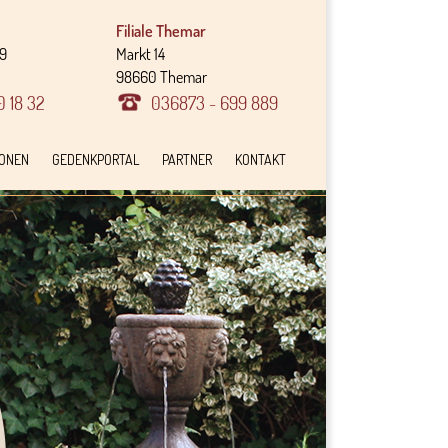
Filiale Themar
29
Markt 14
98660 Themar
0 18 32
036873 - 699 889
IONEN
GEDENKPORTAL
PARTNER
KONTAKT